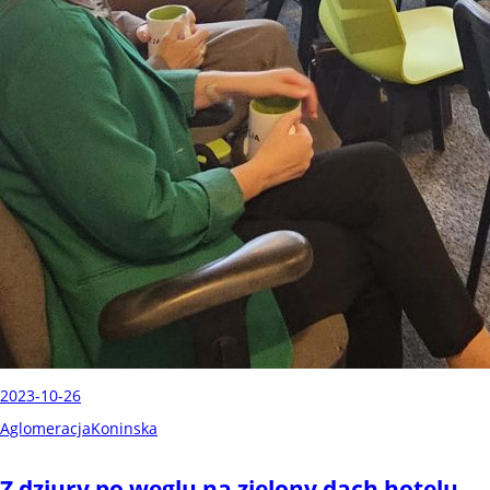
2023-10-26
AglomeracjaKoninska
Z dziury po węglu na zielony dach hotelu