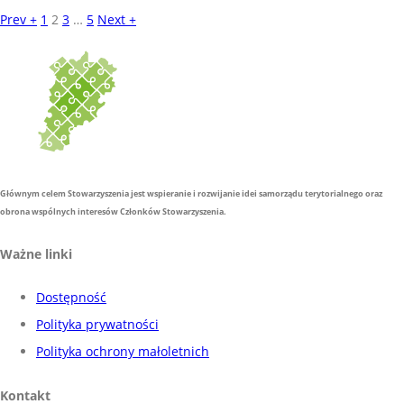
Prev +
1
2
3
…
5
Next +
Głównym celem Stowarzyszenia jest wspieranie i rozwijanie idei samorządu terytorialnego oraz
obrona wspólnych interesów Członków Stowarzyszenia.
Ważne linki
Dostępność
Polityka prywatności
Polityka ochrony małoletnich
Kontakt