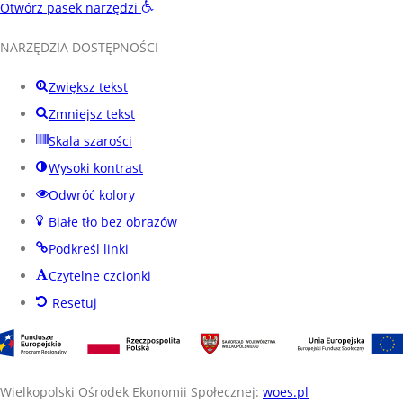
Otwórz pasek narzędzi
NARZĘDZIA DOSTĘPNOŚCI
Zwiększ tekst
Zmniejsz tekst
Skala szarości
Wysoki kontrast
Odwróć kolory
Białe tło bez obrazów
Podkreśl linki
Czytelne czcionki
Resetuj
Wielkopolski Ośrodek Ekonomii Społecznej:
woes.pl