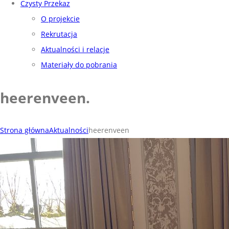
Czysty Przekaz
O projekcie
Rekrutacja
Aktualności i relacje
Materiały do pobrania
heerenveen
.
Strona główna
Aktualności
heerenveen