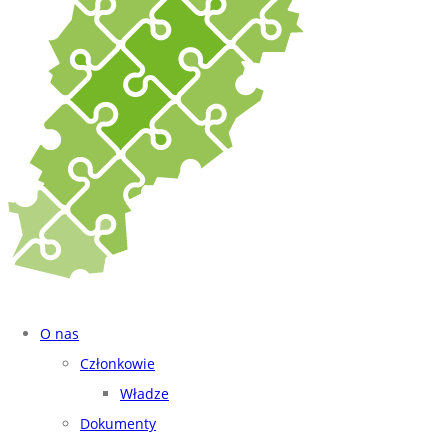
O nas
Członkowie
Władze
Dokumenty