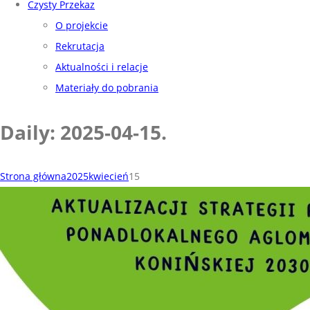
Czysty Przekaz
O projekcie
Rekrutacja
Aktualności i relacje
Materiały do pobrania
Daily: 2025-04-15
.
Strona główna
2025
kwiecień
15