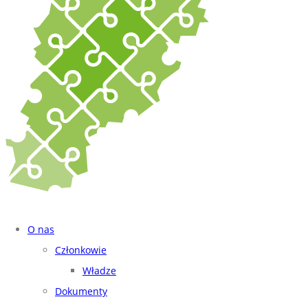
O nas
Członkowie
Władze
Dokumenty