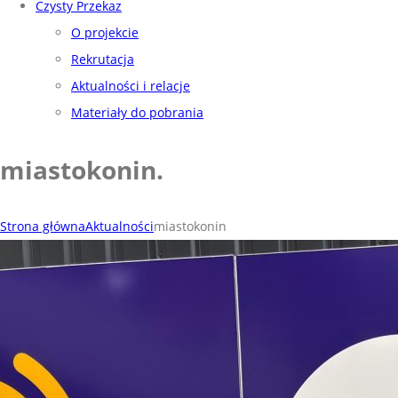
Czysty Przekaz
O projekcie
Rekrutacja
Aktualności i relacje
Materiały do pobrania
miastokonin
.
Strona główna
Aktualności
miastokonin