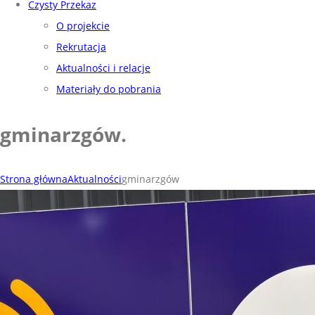
Czysty Przekaz
O projekcie
Rekrutacja
Aktualności i relacje
Materiały do pobrania
gminarzgów
.
Strona główna
Aktualności
gminarzgów