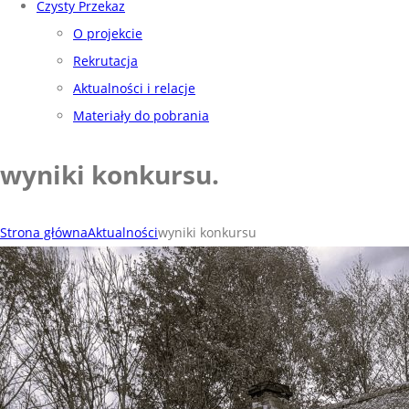
Czysty Przekaz
O projekcie
Rekrutacja
Aktualności i relacje
Materiały do pobrania
wyniki konkursu
.
Strona główna
Aktualności
wyniki konkursu