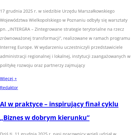
17 grudnia 2025 r. w siedzibie Urzędu Marszałkowskiego
Województwa Wielkopolskiego w Poznaniu odbyły się warsztaty
pn. „INTERGRA – Zintegrowane strategie terytorialne na rzecz
zrównoważonej transformacji”, realizowane w ramach programu
Interreg Europe. W wydarzeniu uczestniczyli przedstawiciele
administracji regionalnej i lokalnej, instytucji zaangażowanych w
politykę rozwoju oraz partnerzy zajmujący
Więcej +
Redaktor
AI w praktyce – inspirujący finał cyklu
„Biznes w dobrym kierunku”
Dziś tj. 11 grudnia 2025 r. nasi pracownicy wzięli udział w