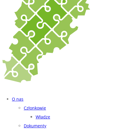
O nas
Członkowie
Władze
Dokumenty